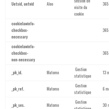
session de
Uetsid, uetvid
Aleo
365
visite du
cookie
cookielawinfo-
checkbox-
365
necessary
cookielawinfo-
checkbox-
365
non-necessary
Gestion
_pk_id.
Matomo
13 
statistique
Gestion
_pk_ref.
Matomo
6 m
statistique
Gestion
_pk_ses.
Matomo
30 
statistique